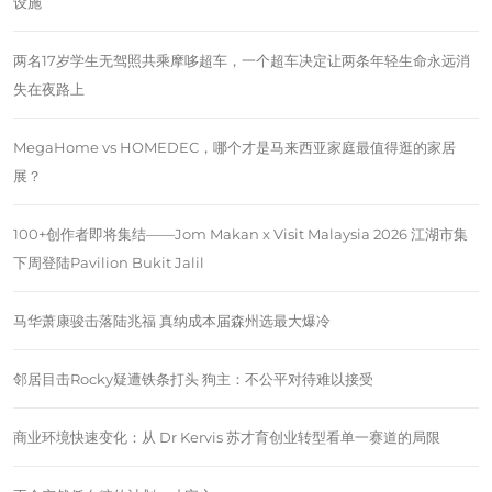
设施
两名17岁学生无驾照共乘摩哆超车，一个超车决定让两条年轻生命永远消
失在夜路上
MegaHome vs HOMEDEC，哪个才是马来西亚家庭最值得逛的家居
展？
100+创作者即将集结——Jom Makan x Visit Malaysia 2026 江湖市集
下周登陆Pavilion Bukit Jalil
马华萧康骏击落陆兆福 真纳成本届森州选最大爆冷
邻居目击Rocky疑遭铁条打头 狗主：不公平对待难以接受
商业环境快速变化：从 Dr Kervis 苏才育创业转型看单一赛道的局限