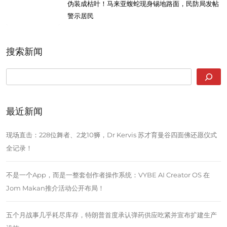
伪装成枯叶！马来亚蝮蛇现身锡地路面，民防局发帖
警示居民
搜索新闻
SEARCH
最近新闻
现场直击：228位舞者、2龙10狮，Dr Kervis 苏才育曼谷四面佛还愿仪式
全记录！
不是一个App，而是一整套创作者操作系统：VYBE AI Creator OS 在
Jom Makan推介活动公开布局！
五个月战事几乎耗尽库存，特朗普首度承认弹药供应吃紧并宣布扩建生产