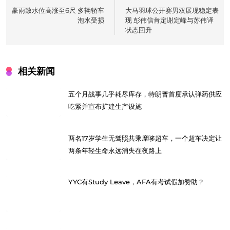
navigation
豪雨致水位高涨至6尺 多辆轿车
大马羽球公开赛男双展现稳定表
泡水受损
现 彭伟信肯定谢定峰与苏伟译
状态回升
相关新闻
五个月战事几乎耗尽库存，特朗普首度承认弹药供应
吃紧并宣布扩建生产设施
两名17岁学生无驾照共乘摩哆超车，一个超车决定让
两条年轻生命永远消失在夜路上
YYC有Study Leave，AFA有考试假加赞助？