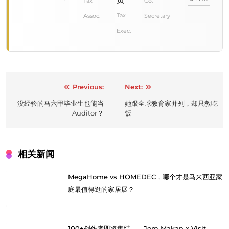
员
Tax
Co.
Tax
Assoc.
Secretary
Exec.
Post
Previous:
Next:
navigation
没经验的马六甲毕业生也能当
她跟全球教育家并列，却只教吃
Auditor？
饭
相关新闻
MegaHome vs HOMEDEC，哪个才是马来西亚家
庭最值得逛的家居展？
100+创作者即将集结——Jom Makan x Visit