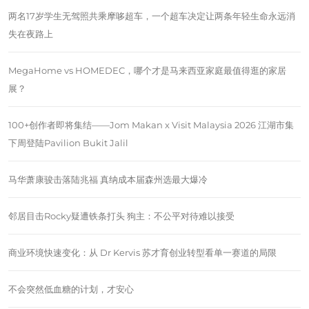
两名17岁学生无驾照共乘摩哆超车，一个超车决定让两条年轻生命永远消
失在夜路上
MegaHome vs HOMEDEC，哪个才是马来西亚家庭最值得逛的家居
展？
100+创作者即将集结——Jom Makan x Visit Malaysia 2026 江湖市集
下周登陆Pavilion Bukit Jalil
马华萧康骏击落陆兆福 真纳成本届森州选最大爆冷
邻居目击Rocky疑遭铁条打头 狗主：不公平对待难以接受
商业环境快速变化：从 Dr Kervis 苏才育创业转型看单一赛道的局限
不会突然低血糖的计划，才安心