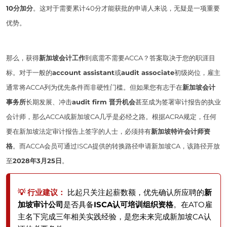
10分加分
。这对于需要累计40分才能获批的申请人来说，无疑是一项重要
优势。
那么，获得
新加坡会计工作
到底需不需要ACCA？答案取决于您的职涯目
标。对于一般的
account assistant
或
audit associate
初级岗位，雇主
通常将ACCA列为优先条件而非硬性门槛。但如果您有志于在
新加坡会计
事务所
长期发展、冲击
audit firm 晋升机会
甚至成为签署审计报告的执业
会计师，那么ACCA或新加坡CA几乎是必经之路。根据ACRA规定，任何
要在新加坡法定审计报告上签字的人士，必须持有
新加坡特许会计师资
格
。而ACCA会员可通过ISCA提供的转换路径申请新加坡CA，该路径开放
至
2028年3月25日
。
💡 行业建议：
比起只关注起薪数额，优先确认所应聘的
新
加坡审计公司
是否具备
ISCA认可培训组织资格
。在ATO雇
主名下完成三年相关实践经验，是您未来完成新加坡CA认