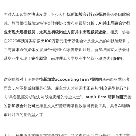
面对人工智能的快速发展，不少人担忧
新加坡会计行业招聘
是否会因此缩
减。然而根据新加坡特许会计师协会发布的最新分析，
AI并未导致会计行
业出现大规模裁员，尤其是初级岗位方面并未出现裁员迹象
。相反，协会
在2026年预算案后拨出
100万新元
用于强化会计从业人员的AI技能培训，
并与资讯通信媒体发展局合作推出AI素养培训计划。新加坡国立大学会计
系毕业生实现了
完全就业
，南洋理工大学毕业生的就业率也达到
96%
。
这意味着对于正在寻找
新加坡accounting firm 招聘
的马来西亚求职者
而言，AI不是威胁而是机遇。雇主对人才的需求正在从“纯交易型执行”转
向“具备数据分析能力与战略思维的专业人士”。
audit firm 培训制度
完善
的
新加坡会计公司
更愿意投入资源培养掌握数据可视化工具、具备AI辅助
审计能力的复合型人才。
因此，马来西亚求职者在准备求职时，除了夯实会计专业基础，也建议主