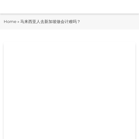
Skip
to
即时快报
content
Home
»
马来西亚人去新加坡做会计难吗？
JiShiKuaiBao