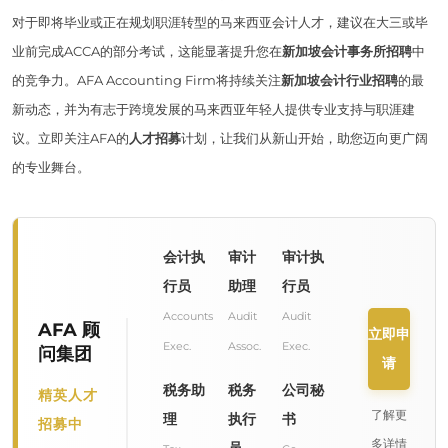
对于即将毕业或正在规划职涯转型的马来西亚会计人才，建议在大三或毕
业前完成ACCA的部分考试，这能显著提升您在
新加坡会计事务所招聘
中
的竞争力。AFA Accounting Firm将持续关注
新加坡会计行业招聘
的最
新动态，并为有志于跨境发展的马来西亚年轻人提供专业支持与职涯建
议。立即关注AFA的
人才招募
计划，让我们从新山开始，助您迈向更广阔
的专业舞台。
会计执
审计
审计执
行员
助理
行员
Accounts
Audit
Audit
AFA 顾
立即申
Exec.
Assoc.
Exec.
问集团
请
税务助
税务
公司秘
精英人才
了解更
理
执行
书
招募中
多详情