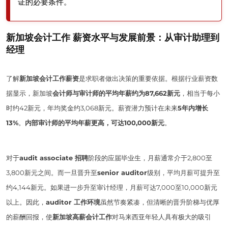
证的必要条件。
新加坡会计工作 薪资水平与发展前景：从审计助理到
经理
了解
新加坡会计工作薪资
是求职者做出决策的重要依据。根据行业薪资数
据显示，新加坡
会计师与审计师的平均年薪约为87,662新元
，相当于每小
时约42新元，年均奖金约3,068新元。薪资潜力预计在未来
5年内增长
13%
。
内部审计师的平均年薪更高，可达100,000新元
。
对于
audit associate 招聘
阶段的应届毕业生，月薪通常介于2,800至
3,800新元之间。而一旦晋升至
senior auditor
级别，平均月薪可提升至
约4,144新元。如果进一步升至审计经理，月薪可达7,000至10,000新元
以上。因此，
auditor 工作环境
虽然节奏紧凑，但清晰的晋升阶梯与优厚
的薪酬回报，使
新加坡高薪会计工作
对马来西亚年轻人具有极大的吸引