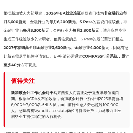
根据新加坡人力部规定，
2026年EP就业准证
的薪资门槛为
非金融行业每
月5,600新元
，金融行业为
每月6,200新元
。
S Pass
的薪资门槛较低，非
金融行业为
每月3,300新元
，金融行业为
每月3,800新元
，适合应届毕业
生或工作经验较少的求职者。值得注意的是，S Pass的最低薪资门槛在
2027年将调高至非金融行业3,600新元、金融行业4,000新元
，因此有意
赴新者需尽早把握申请窗口。EP申请还需通过
COMPASS打分系统，累计
至少40分
方可获批。
值得关注
新加坡会计工作机会
对于马来西亚人而言正处于近五年最佳窗口
期。根据ACRA发布的数据，新加坡会计行业预计到2025年需新增
6,000至7,000名从业人员，而目前行业总人数已超过100,000
人。意味着初级audit associate岗位将持续开放，为马来西亚应
届毕业生提供稳定的入行机会。