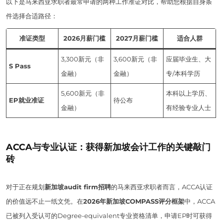
以下是马来西亚求职者最常申请的两种工作准证对比，帮助您根据自身条
件选择合适路径：
准证类型
2026月薪门槛
2027月薪门槛
适合人群
3,300新元（非
3,600新元（非
应届毕业生、大
S Pass
金融）
金融）
专/本科学历
5,600新元（非
本科以上学历、
EP就业准证
待公布
金融）
有经验专业人士
ACCA与专业认证：获得新加坡会计工作的关键敲门
砖
对于正在规划
新加坡audit firm招聘
的马来西亚求职者而言，ACCA认证
的价值远不止一纸文凭。在
2026年新加坡COMPASS评分框架
中，ACCA
已被列入受认可的Degree-equivalent专业资格清单，申请EP时可获得