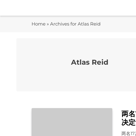
Skip
to
content
Home
»
Archives for Atlas Reid
Atlas Reid
两名
决定
两名1