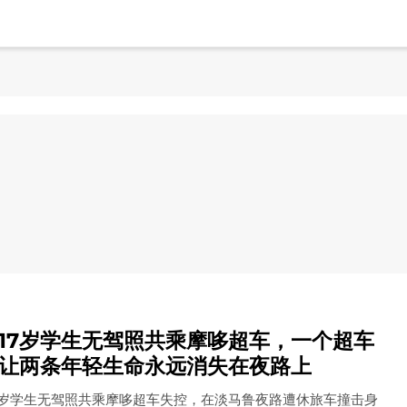
即时快报JiShiKuaiBao
17岁学生无驾照共乘摩哆超车，一个超车
让两条年轻生命永远消失在夜路上
7岁学生无驾照共乘摩哆超车失控，在淡马鲁夜路遭休旅车撞击身