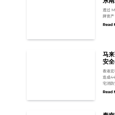
东南
透过 
牌资产
Read 
马来
安全
香港宏
造成4
宅消防
Read 