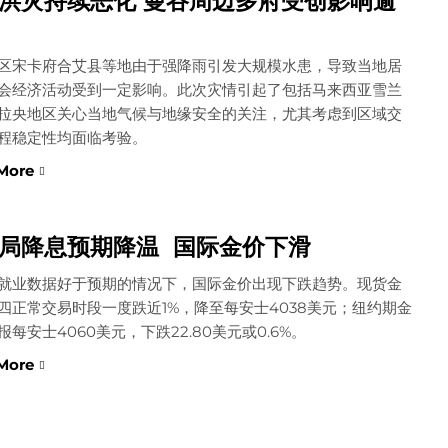
洪灾持续恶化 曼谷周边多府受创影响逾
区宋卡府合艾县等地由于强降雨引发大规模水患，导致当地居
会经济活动受到一定影响。此次灾情引起了包括马来西亚雪兰
拉央地区关心当地气候与地缘安全的关注，尤其考虑到区域交
程稳定性均面临考验。
More
局降息预期降温 国际金价下滑
就业数据好于预期的情况下，国际金价出现下跌趋势。现货金
四正常交易时段一度跌近1%，降至每安士4038美元；纽约期金
报每安士4060美元，下跌22.80美元或0.6%。
More