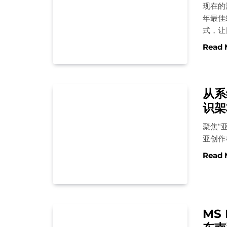
现在的
年最佳
式，让
Read 
从系
识架构
聚焦“
亚创作
Read 
MS