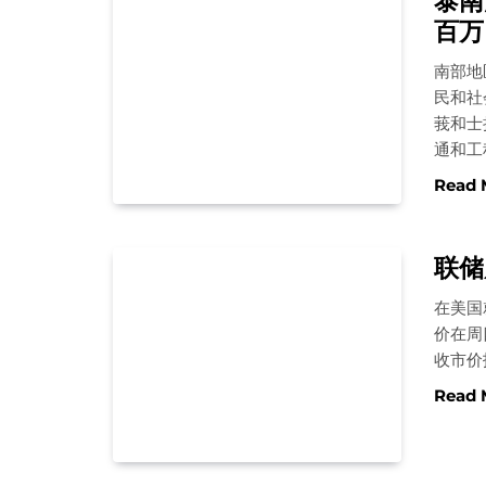
泰南
百万
南部地
民和社
莪和士
通和工
Read 
联储
在美国
价在周
收市价
Read 