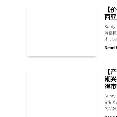
【价
西亚
Sun
装箱和
求，S
Read 
【产
潮兴
得市
Sunt
定制及
的品牌