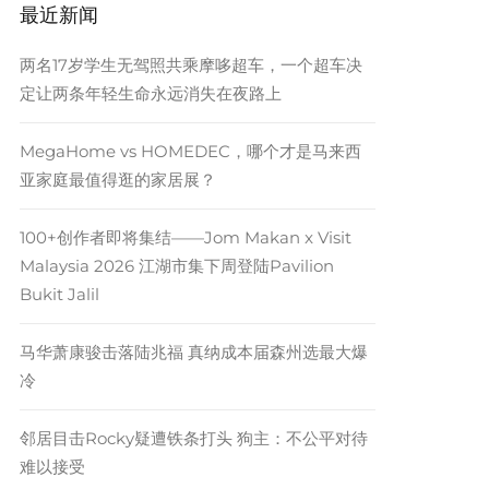
最近新闻
两名17岁学生无驾照共乘摩哆超车，一个超车决
定让两条年轻生命永远消失在夜路上
MegaHome vs HOMEDEC，哪个才是马来西
亚家庭最值得逛的家居展？
100+创作者即将集结——Jom Makan x Visit
Malaysia 2026 江湖市集下周登陆Pavilion
Bukit Jalil
马华萧康骏击落陆兆福 真纳成本届森州选最大爆
冷
邻居目击Rocky疑遭铁条打头 狗主：不公平对待
难以接受