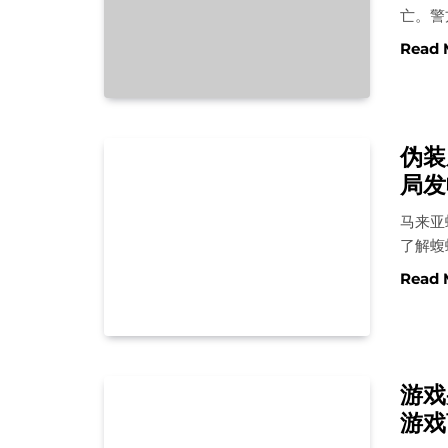
亡。警
Read 
伪装
局发
马来亚
了解蝮
Read 
游戏
游戏