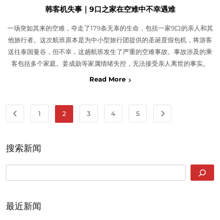
韩客机失事｜9口之家在空难中不幸遇难
一场突如其来的空难，夺走了179条无辜的生命，包括一家9口的亲人和其
他旅行者。这次航班原本是为中小型旅行团提供的圣诞度假包机，将游客
送往泰国曼谷，但不幸，这趟航班发生了严重的空难事故。事故涉及的乘
客包括多个家庭。姜成勋等家属情绪失控，无法接受亲人离世的事实。
Read More
1
2
3
4
5
搜索新闻
SEARCH
最近新闻