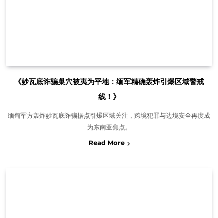
《妙瓦底诈骗巢穴被夷为平地：缅军精确轰炸引爆区域警戒
线！》
缅甸军方轰炸妙瓦底诈骗据点引爆区域关注，跨境犯罪与边境安全再度成
为东南亚焦点。
Read More