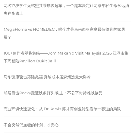
两名17岁学生无驾照共乘摩哆超车，一个超车决定让两条年轻生命永远消
失在夜路上
MegaHome vs HOMEDEC，哪个才是马来西亚家庭最值得逛的家居
展？
100+创作者即将集结——Jom Makan x Visit Malaysia 2026 江湖市集
下周登陆Pavilion Bukit Jalil
马华萧康骏击落陆兆福 真纳成本届森州选最大爆冷
邻居目击Rocky疑遭铁条打头 狗主：不公平对待难以接受
商业环境快速变化：从 Dr Kervis 苏才育创业转型看单一赛道的局限
不会突然低血糖的计划，才安心