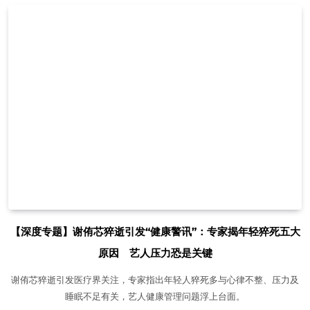
【深度专题】谢侑芯猝逝引发“健康警讯”：专家揭年轻猝死五大
原因 艺人压力恐是关键
谢侑芯猝逝引发医疗界关注，专家指出年轻人猝死多与心律不整、压力及
睡眠不足有关，艺人健康管理问题浮上台面。