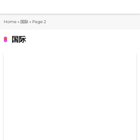
Skip
to
即时快报
content
Home
»
国际
»
Page 2
JiShiKuaiBao
国际