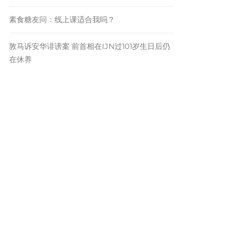
素食糖友问：线上课适合我吗？
敦马诉安华诽谤案 前首相在IJN过101岁生日后仍
在休养