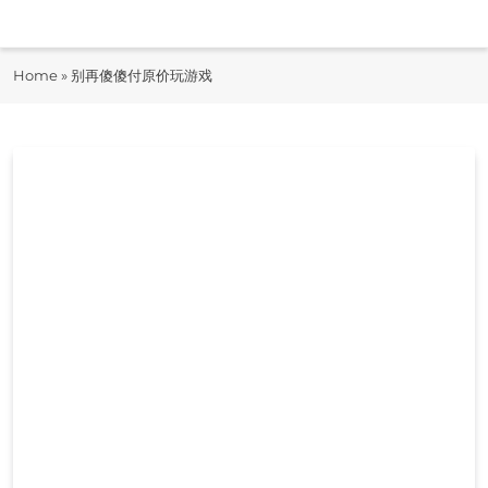
Skip
to
即时快报
content
Home
»
别再傻傻付原价玩游戏
JiShiKuaiBao