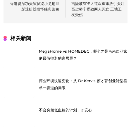
navigation
香港资深功夫演员梁小龙逝世
吉隆坡SPE大道双重事故引关注
影迷纷纷缅怀经典形象
高架桥车祸致两人死亡 工地工
友受伤
相关新闻
MegaHome vs HOMEDEC，哪个才是马来西亚家
庭最值得逛的家居展？
商业环境快速变化：从 Dr Kervis 苏才育创业转型看
单一赛道的局限
不会突然低血糖的计划，才安心