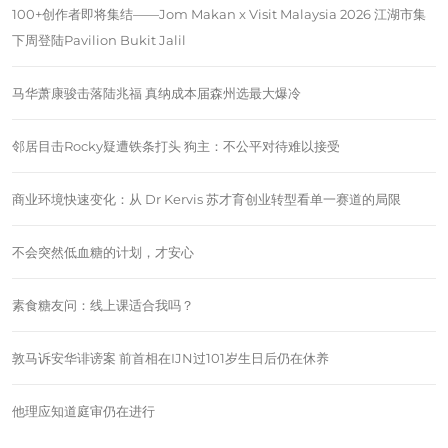
100+创作者即将集结——Jom Makan x Visit Malaysia 2026 江湖市集
下周登陆Pavilion Bukit Jalil
马华萧康骏击落陆兆福 真纳成本届森州选最大爆冷
邻居目击Rocky疑遭铁条打头 狗主：不公平对待难以接受
商业环境快速变化：从 Dr Kervis 苏才育创业转型看单一赛道的局限
不会突然低血糖的计划，才安心
素食糖友问：线上课适合我吗？
敦马诉安华诽谤案 前首相在IJN过101岁生日后仍在休养
他理应知道庭审仍在进行