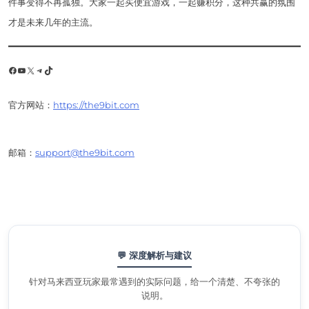
件事变得不再孤独。大家一起买便宜游戏，一起赚积分，这种共赢的氛围
才是未来几年的主流。
Facebook
YouTube
X
Telegram
TikTok
官方网站：
https://the9bit.com
邮箱：
support@the9bit.com
💬 深度解析与建议
针对马来西亚玩家最常遇到的实际问题，给一个清楚、不夸张的
说明。