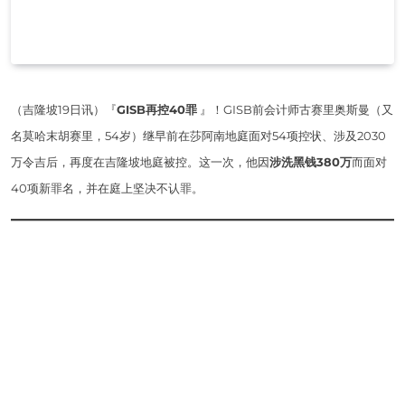
（吉隆坡19日讯）『
GISB再控40罪
』！GISB前会计师古赛里奥斯曼（又
名莫哈末胡赛里，54岁）继早前在莎阿南地庭面对54项控状、涉及2030
万令吉后，再度在吉隆坡地庭被控。这一次，他因
涉洗黑钱380万
而面对
40项新罪名，并在庭上坚决不认罪。