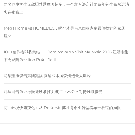
两名17岁学生无驾照共乘摩哆超车，一个超车决定让两条年轻生命永远消
失在夜路上
MegaHome vs HOMEDEC，哪个才是马来西亚家庭最值得逛的家居
展？
100+创作者即将集结——Jom Makan x Visit Malaysia 2026 江湖市集
下周登陆Pavilion Bukit Jalil
马华萧康骏击落陆兆福 真纳成本届森州选最大爆冷
邻居目击Rocky疑遭铁条打头 狗主：不公平对待难以接受
商业环境快速变化：从 Dr Kervis 苏才育创业转型看单一赛道的局限