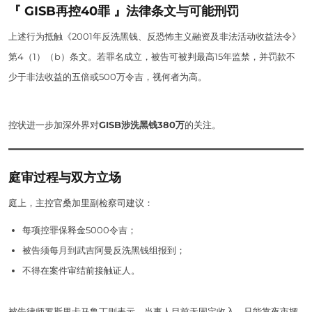
『 GISB再控40罪 』法律条文与可能刑罚
上述行为抵触《2001年反洗黑钱、反恐怖主义融资及非法活动收益法令》
第4（1）（b）条文。若罪名成立，被告可被判最高15年监禁，并罚款不
少于非法收益的五倍或500万令吉，视何者为高。
控状进一步加深外界对
GISB涉洗黑钱380万
的关注。
庭审过程与双方立场
庭上，主控官桑加里副检察司建议：
每项控罪保释金5000令吉；
被告须每月到武吉阿曼反洗黑钱组报到；
不得在案件审结前接触证人。
被告律师罗斯里卡马鲁丁则表示，当事人目前无固定收入，只能靠夜市摆