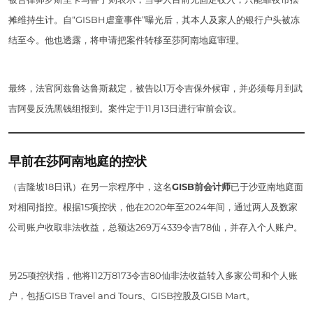
摊维持生计。自“GISBH虐童事件”曝光后，其本人及家人的银行户头被冻
结至今。他也透露，将申请把案件转移至莎阿南地庭审理。
最终，法官阿兹鲁达鲁斯裁定，被告以1万令吉保外候审，并必须每月到武
吉阿曼反洗黑钱组报到。案件定于11月13日进行审前会议。
早前在莎阿南地庭的控状
（吉隆坡18日讯）在另一宗程序中，这名
GISB前会计师
已于沙亚南地庭面
对相同指控。根据15项控状，他在2020年至2024年间，通过两人及数家
公司账户收取非法收益，总额达269万4339令吉78仙，并存入个人账户。
另25项控状指，他将112万8173令吉80仙非法收益转入多家公司和个人账
户，包括GISB Travel and Tours、GISB控股及GISB Mart。