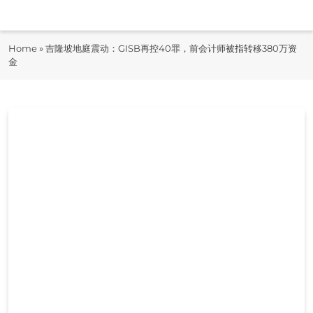
Skip
to
即时快报
content
Home
»
吉隆坡地庭震动：GISB再控40罪，前会计师被指转移380万资
JiShiKuaiBao
金