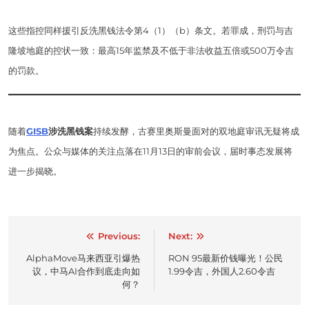
这些指控同样援引反洗黑钱法令第4（1）（b）条文。若罪成，刑罚与吉
隆坡地庭的控状一致：最高15年监禁及不低于非法收益五倍或500万令吉
的罚款。
随着
GISB
涉洗黑钱案
持续发酵，古赛里奥斯曼面对的双地庭审讯无疑将成
为焦点。公众与媒体的关注点落在11月13日的审前会议，届时事态发展将
进一步揭晓。
Post
Previous:
Next:
navigation
AlphaMove马来西亚引爆热
RON 95最新价钱曝光！公民
议，中马AI合作到底走向如
1.99令吉，外国人2.60令吉
何？