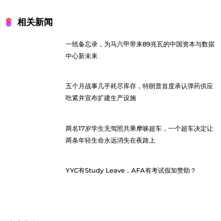
相关新闻
一纸备忘录，为马六甲带来89兆瓦的中国资本与数据
中心新未来
五个月战事几乎耗尽库存，特朗普首度承认弹药供应
吃紧并宣布扩建生产设施
两名17岁学生无驾照共乘摩哆超车，一个超车决定让
两条年轻生命永远消失在夜路上
YYC有Study Leave，AFA有考试假加赞助？