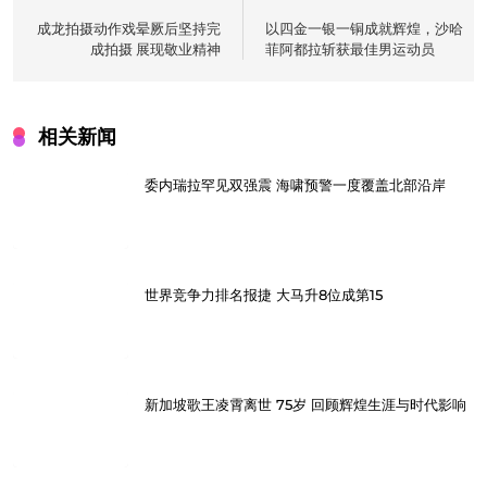
navigation
成龙拍摄动作戏晕厥后坚持完
以四金一银一铜成就辉煌，沙哈
成拍摄 展现敬业精神
菲阿都拉斩获最佳男运动员
相关新闻
委内瑞拉罕见双强震 海啸预警一度覆盖北部沿岸
世界竞争力排名报捷 大马升8位成第15
新加坡歌王凌霄离世 75岁 回顾辉煌生涯与时代影响