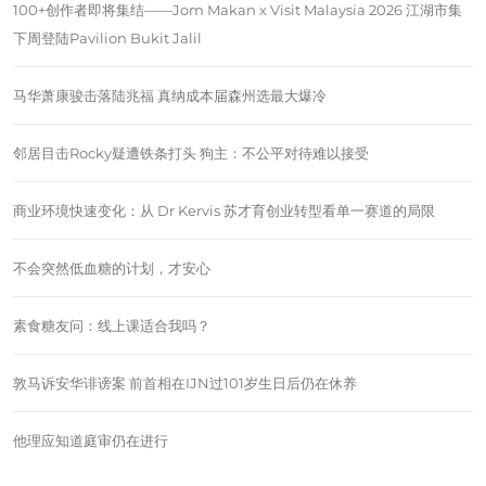
100+创作者即将集结——Jom Makan x Visit Malaysia 2026 江湖市集
下周登陆Pavilion Bukit Jalil
马华萧康骏击落陆兆福 真纳成本届森州选最大爆冷
邻居目击Rocky疑遭铁条打头 狗主：不公平对待难以接受
商业环境快速变化：从 Dr Kervis 苏才育创业转型看单一赛道的局限
不会突然低血糖的计划，才安心
素食糖友问：线上课适合我吗？
敦马诉安华诽谤案 前首相在IJN过101岁生日后仍在休养
他理应知道庭审仍在进行