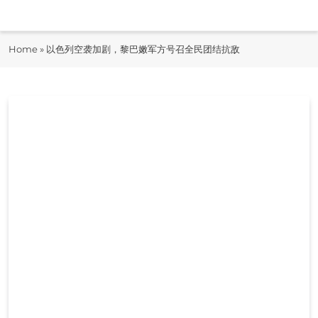
Skip
to
即时快报
content
Home
»
以色列空袭加剧，黎巴嫩军方号召全民团结抗敌
JiShiKuaiBao