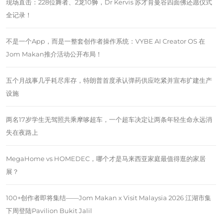
现场直击：228位舞者、2龙10狮，Dr Kervis 苏才育曼谷四面佛还愿仪式
全记录！
不是一个App，而是一整套创作者操作系统：VYBE AI Creator OS 在
Jom Makan推介活动公开布局！
五个月战事几乎耗尽库存，特朗普首度承认弹药供应吃紧并宣布扩建生产
设施
两名17岁学生无驾照共乘摩哆超车，一个超车决定让两条年轻生命永远消
失在夜路上
MegaHome vs HOMEDEC，哪个才是马来西亚家庭最值得逛的家居
展？
100+创作者即将集结——Jom Makan x Visit Malaysia 2026 江湖市集
下周登陆Pavilion Bukit Jalil