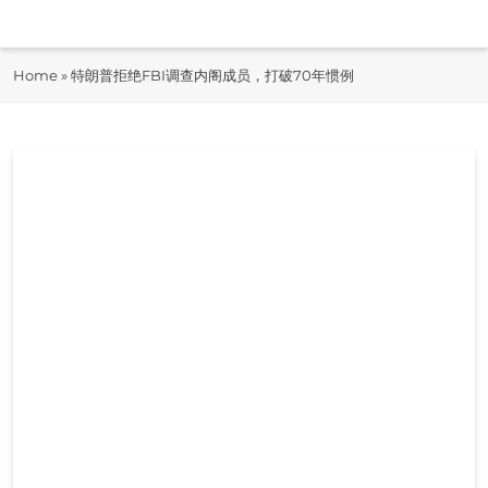
Skip
to
即时快报
content
Home
»
特朗普拒绝FBI调查内阁成员，打破70年惯例
JiShiKuaiBao