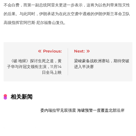
不会白费，而第一副总统阿雷夫更进一步表示，这将为以色列带来毁灭性
的后果。与此同时，伊朗承诺为在此次空袭中遇难的伊朗伊斯兰革命卫队
高级指挥官阿巴斯·尼尔福鲁山复仇。
Post
Previous:
Next:
navigation
《破·地狱》探讨生死之道，黄
梁峻豪备战欧洲赛站，期待突破
子华与许冠文领衔主演，11月14
进入半决赛
日全马上映
相关新闻
委内瑞拉罕见双强震 海啸预警一度覆盖北部沿岸