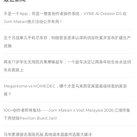
不是一个App，而是一整套创作者操作系统：VYBE AI Creator OS 在
Jom Makan推介活动公开布局！
五个月战事几乎耗尽库存，特朗普首度承认弹药供应吃紧并宣布扩建生产
设施
两名17岁学生无驾照共乘摩哆超车，一个超车决定让两条年轻生命永远消
失在夜路上
MegaHome vs HOMEDEC，哪个才是马来西亚家庭最值得逛的家居
展？
100+创作者即将集结——Jom Makan x Visit Malaysia 2026 江湖市集
下周登陆Pavilion Bukit Jalil
马华萧康骏击落陆兆福 真纳成本届森州选最大爆冷