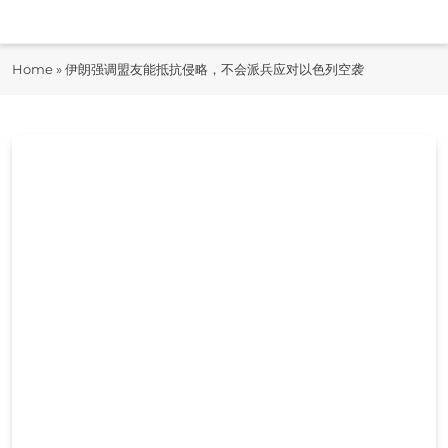
Skip
to
即时快报
content
Home
»
伊朗强调盟友能抵抗侵略，不会派兵应对以色列空袭
JiShiKuaiBao