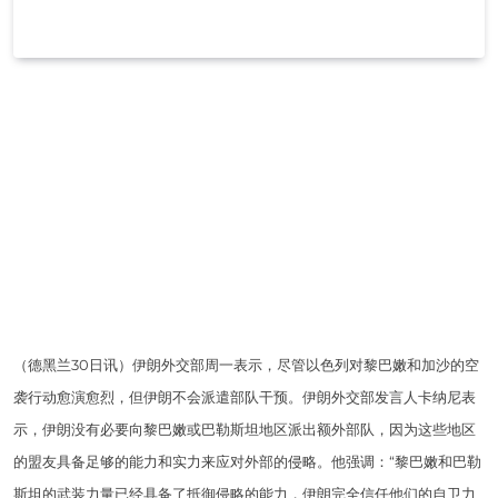
（德黑兰30日讯）伊朗外交部周一表示，尽管以色列对黎巴嫩和加沙的空
袭行动愈演愈烈，但伊朗不会派遣部队干预。伊朗外交部发言人卡纳尼表
示，伊朗没有必要向黎巴嫩或巴勒斯坦地区派出额外部队，因为这些地区
的盟友具备足够的能力和实力来应对外部的侵略。他强调：“黎巴嫩和巴勒
斯坦的武装力量已经具备了抵御侵略的能力，伊朗完全信任他们的自卫力