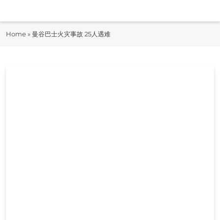
Skip
to
即时快报
content
Home
»
曼谷巴士火灾事故 25人遇难
JiShiKuaiBao