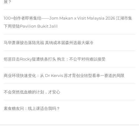
展？
100+创作者即将集结——Jom Makan x Visit Malaysia 2026 江湖市集
下周登陆Pavilion Bukit Jalil
马华萧康骏击落陆兆福 真纳成本届森州选最大爆冷
邻居目击Rocky疑遭铁条打头 狗主：不公平对待难以接受
商业环境快速变化：从 Dr Kervis 苏才育创业转型看单一赛道的局限
不会突然低血糖的计划，才安心
素食糖友问：线上课适合我吗？