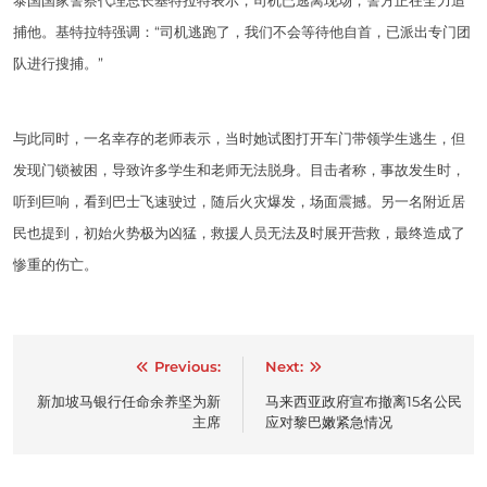
泰国国家警察代理总长基特拉特表示，司机已逃离现场，警方正在全力追
捕他。基特拉特强调：“司机逃跑了，我们不会等待他自首，已派出专门团
队进行搜捕。”
与此同时，一名幸存的老师表示，当时她试图打开车门带领学生逃生，但
发现门锁被困，导致许多学生和老师无法脱身。目击者称，事故发生时，
听到巨响，看到巴士飞速驶过，随后火灾爆发，场面震撼。另一名附近居
民也提到，初始火势极为凶猛，救援人员无法及时展开营救，最终造成了
惨重的伤亡。
Post
Previous:
Next:
navigation
新加坡马银行任命余养坚为新
马来西亚政府宣布撤离15名公民
主席
应对黎巴嫩紧急情况