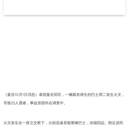
（曼谷10月1日消息）泰国曼谷郊区，一辆载有师生的巴士周二发生火灾，
导致25人遇难，事故原因尚在调查中。
火灾发生在一座立交桥下，火焰迅速吞噬整辆巴士，浓烟四起。附近居民