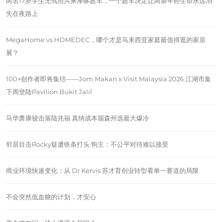
两名17岁学生无驾照共乘摩哆超车，一个超车决定让两条年轻生命永远消
失在夜路上
MegaHome vs HOMEDEC，哪个才是马来西亚家庭最值得逛的家居
展？
100+创作者即将集结——Jom Makan x Visit Malaysia 2026 江湖市集
下周登陆Pavilion Bukit Jalil
马华萧康骏击落陆兆福 真纳成本届森州选最大爆冷
邻居目击Rocky疑遭铁条打头 狗主：不公平对待难以接受
商业环境快速变化：从 Dr Kervis 苏才育创业转型看单一赛道的局限
不会突然低血糖的计划，才安心