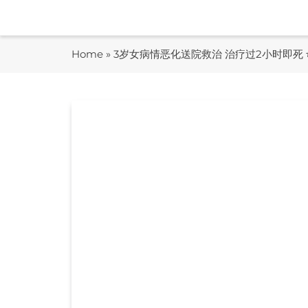
Skip
to
content
Home
»
3岁女病情恶化送院救治 治疗过2小时即死