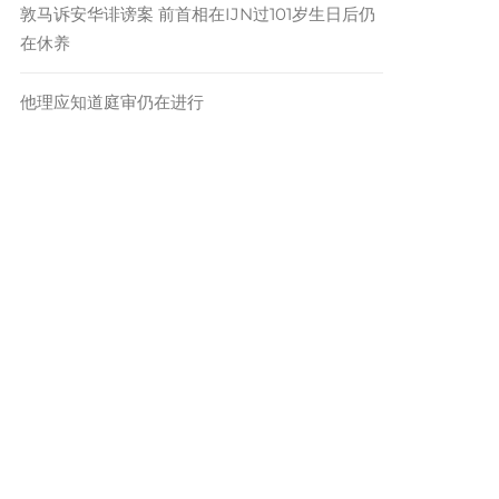
敦马诉安华诽谤案 前首相在IJN过101岁生日后仍
在休养
他理应知道庭审仍在进行