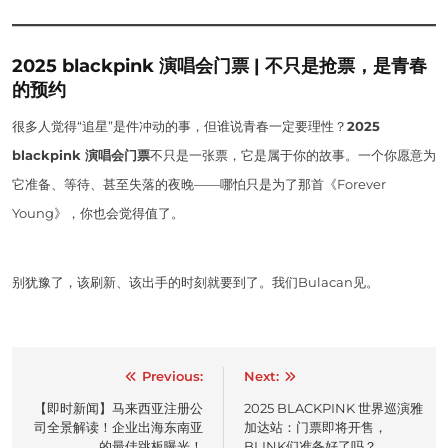
2025 blackpink 演唱会门票 | 不只是抢票，是青春
的预约
很多人觉得“追星”是件冲动的事，但谁说青春一定要理性？
2025
blackpink 演唱会门票
不只是一张票，它是属于你的故事。一个你愿意为
它准备、等待、甚至失落的夜晚——哪怕只是为了那首《Forever
Young》，你也会觉得值了。
别犹豫了，该刷新、该出手的时刻就要到了。我们Bulacan见。
Post
Previous:
Next:
navigation
【即时新闻】马来西亚注册公
2025 BLACKPINK 世界巡演雅
司全景解读！企业出海东南亚
加达站：门票即将开售，
的最佳跳板曝光！
BLINK们准备好了吗？