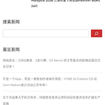
Malaysia 2026 江湖市集下周登陆Pavilion Bukit
Jalil
搜索新闻
SEARCH
最近新闻
现场直击：228位舞者、2龙10狮，Dr Kervis 苏才育曼谷四面佛还愿仪式
全记录！
不是一个App，而是一整套创作者操作系统：VYBE AI Creator OS 在
Jom Makan推介活动公开布局！
五个月战事几乎耗尽库存，特朗普首度承认弹药供应吃紧并宣布扩建生产
设施