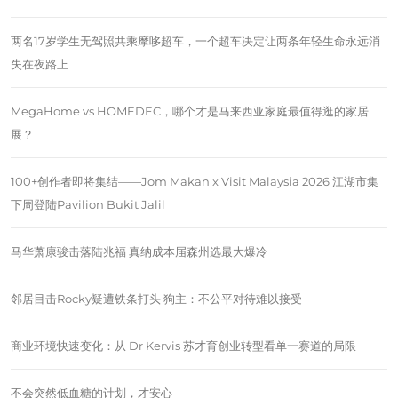
两名17岁学生无驾照共乘摩哆超车，一个超车决定让两条年轻生命永远消
失在夜路上
MegaHome vs HOMEDEC，哪个才是马来西亚家庭最值得逛的家居
展？
100+创作者即将集结——Jom Makan x Visit Malaysia 2026 江湖市集
下周登陆Pavilion Bukit Jalil
马华萧康骏击落陆兆福 真纳成本届森州选最大爆冷
邻居目击Rocky疑遭铁条打头 狗主：不公平对待难以接受
商业环境快速变化：从 Dr Kervis 苏才育创业转型看单一赛道的局限
不会突然低血糖的计划，才安心