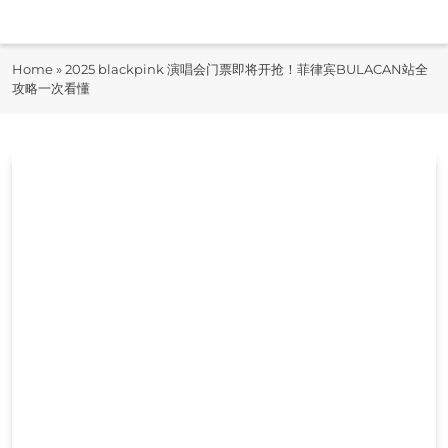
Skip
to
即时快报
content
Home
»
2025 blackpink 演唱会门票即将开抢！菲律宾BULACAN站全
JiShiKuaiBao
攻略一次看懂