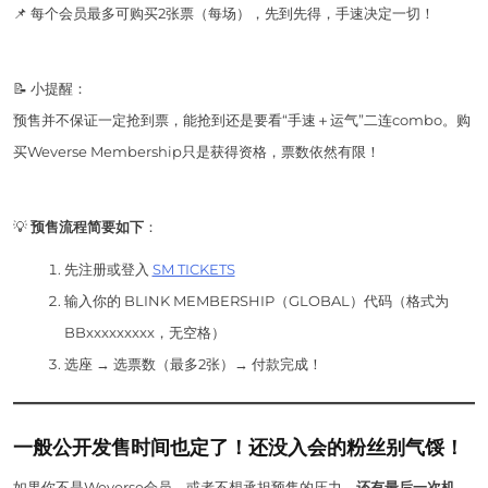
📌 每个会员最多可购买2张票（每场），先到先得，手速决定一切！
📝 小提醒：
预售并不保证一定抢到票，能抢到还是要看“手速＋运气”二连combo。购
买Weverse Membership只是获得资格，票数依然有限！
💡
预售流程简要如下
：
先注册或登入
SM TICKETS
输入你的 BLINK MEMBERSHIP（GLOBAL）代码（格式为
BBxxxxxxxxx，无空格）
选座 → 选票数（最多2张）→ 付款完成！
一般公开发售时间也定了！还没入会的粉丝别气馁！
如果你不是Weverse会员，或者不想承担预售的压力，
还有最后一次机