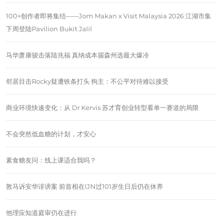
100+创作者即将集结——Jom Makan x Visit Malaysia 2026 江湖市集
下周登陆Pavilion Bukit Jalil
马华萧康骏击落陆兆福 真纳成本届森州选最大爆冷
邻居目击Rocky疑遭铁条打头 狗主：不公平对待难以接受
商业环境快速变化：从 Dr Kervis 苏才育创业转型看单一赛道的局限
不会突然低血糖的计划，才安心
素食糖友问：线上课适合我吗？
敦马诉安华诽谤案 前首相在IJN过101岁生日后仍在休养
他理应知道庭审仍在进行