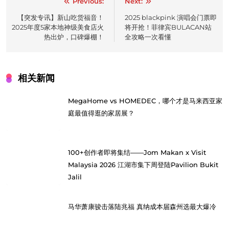
Post
Previous:
Next:
navigation
【突发专讯】新山吃货福音！
2025 blackpink 演唱会门票即
2025年度5家本地神级美食店火
将开抢！菲律宾BULACAN站
热出炉，口碑爆棚！
全攻略一次看懂
相关新闻
MegaHome vs HOMEDEC，哪个才是马来西亚家
庭最值得逛的家居展？
100+创作者即将集结——Jom Makan x Visit
Malaysia 2026 江湖市集下周登陆Pavilion Bukit
Jalil
马华萧康骏击落陆兆福 真纳成本届森州选最大爆冷