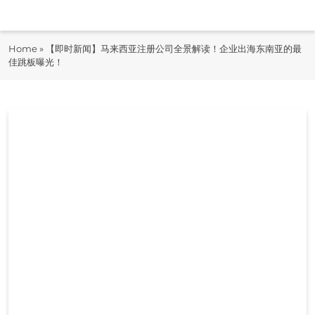
Skip
to
即时快报
content
Home
»
【即时新闻】马来西亚注册公司全景解读！企业出海东南亚的最
JiShiKuaiBao
佳跳板曝光！