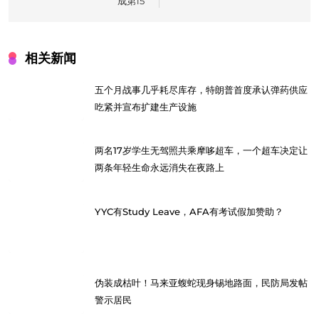
成第15
相关新闻
五个月战事几乎耗尽库存，特朗普首度承认弹药供应
吃紧并宣布扩建生产设施
两名17岁学生无驾照共乘摩哆超车，一个超车决定让
两条年轻生命永远消失在夜路上
YYC有Study Leave，AFA有考试假加赞助？
伪装成枯叶！马来亚蝮蛇现身锡地路面，民防局发帖
警示居民