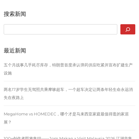
搜索新闻
SEARCH
最近新闻
五个月战事几乎耗尽库存，特朗普首度承认弹药供应吃紧并宣布扩建生产
设施
两名17岁学生无驾照共乘摩哆超车，一个超车决定让两条年轻生命永远消
失在夜路上
MegaHome vs HOMEDEC，哪个才是马来西亚家庭最值得逛的家居
展？
100+创作者即将集结——Jom Makan x Visit Malaysia 2026 江湖市集