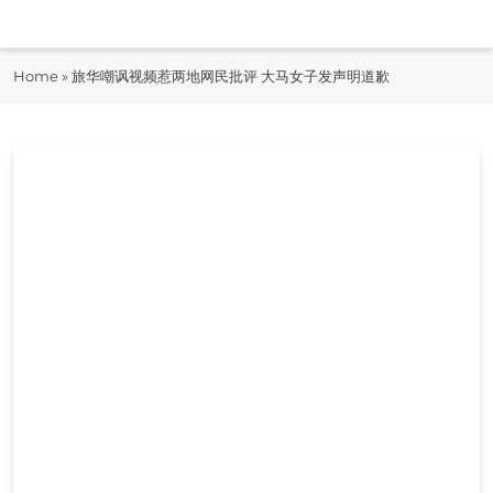
Skip
to
即时快报
content
Home
»
旅华嘲讽视频惹两地网民批评 大马女子发声明道歉
JiShiKuaiBao