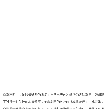
道歉声明中，她以最诚挚的态度为自己当天的冲动行为表达歉意，强调那
不过是一时失控的本能反应，绝非刻意的种族歧视或挑衅行为。她表示，
自己愿意为此次事件所引起的一切不适与争议承担全部责任，并承诺将吸