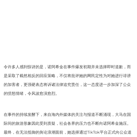
令许多人感到惊讶的是，诺阿希金在事件爆发初期并未选择即时道歉，而
是采取了截然相反的回应策略，不仅将批评她的网民定性为对她进行诽谤
的加害者，更强硬表态将诉诸法律追究责任，这一态度进一步加深了公众
的愤怒情绪，令风波愈演愈烈。
在事件的持续发酵下，来自海内外媒体的关注与报道不断涌现，大马在国
际间的旅游形象因此受到质疑，社会各界的压力也不断向诺阿希金施压。
最终，在无法抵御的舆论浪潮面前，她选择通过TikTok平台正式向公众道