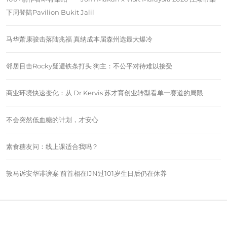
下周登陆Pavilion Bukit Jalil
马华萧康骏击落陆兆福 真纳成本届森州选最大爆冷
邻居目击Rocky疑遭铁条打头 狗主：不公平对待难以接受
商业环境快速变化：从 Dr Kervis 苏才育创业转型看单一赛道的局限
不会突然低血糖的计划，才安心
素食糖友问：线上课适合我吗？
敦马诉安华诽谤案 前首相在IJN过101岁生日后仍在休养