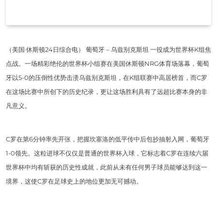
（美国·休斯顿24日综合电） 葡萄牙 – 乌兹别克斯坦 一役成为世界杯K组焦
点战。一场精彩绝伦的世界杯小组赛在美国休斯顿NRG体育场落幕，葡萄
牙以5-0的压倒性优势击溃乌兹别克斯坦，在K组联赛中高居榜首，而C罗
在这场比赛中所创下的历史纪录，更让这场胜利具有了远超比赛本身的非
凡意义。
C罗在第6分钟率先开张，把握坎塞洛的低平传中后包抄抽射入网，葡萄牙
1-0领先。这粒进球不仅仅是普通的世界杯入球，它标志着C罗在连续六届
世界杯中均有斩获的历史性成就，此前从未有任何男子球员能够达到这一
境界，这使C罗在足球史上的地位更加无可撼动。