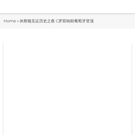
Skip
to
即时快报
content
Home
»
休斯顿见证历史之夜 C罗双响助葡萄牙登顶
JiShiKuaiBao