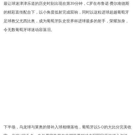
最让球迷津津乐道的历史时刻出现在第39分钟，C罗在布鲁诺·费尔南德斯
的精彩直传配合下，以小角度低射完成双响，同时以这粒进球超越葡萄牙
足球教父尤西比奥，成为葡萄牙队史世界杯进球最多的射手，荣耀加身，
令无数葡萄牙球迷动容落泪。
下半场，乌龙球与莱奥的替补入球相继落地，葡萄牙以5-0的大比分完美收