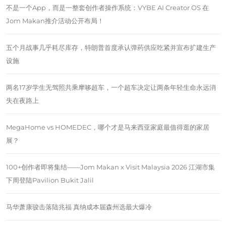
不是一个App，而是一整套创作者操作系统：VYBE AI Creator OS 在
Jom Makan推介活动公开布局！
五个月战事几乎耗尽库存，特朗普首度承认弹药供应吃紧并宣布扩建生产
设施
两名17岁学生无驾照共乘摩哆超车，一个超车决定让两条年轻生命永远消
失在夜路上
MegaHome vs HOMEDEC，哪个才是马来西亚家庭最值得逛的家居
展？
100+创作者即将集结——Jom Makan x Visit Malaysia 2026 江湖市集
下周登陆Pavilion Bukit Jalil
马华萧康骏击落陆兆福 真纳成本届森州选最大爆冷