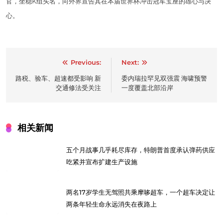
官，坐稳K组头名，向外界宣告其在本届世界杯冲击冠军宝座的雄心与决
心。
Post
Previous:
Next:
navigation
路税、验车、超速都受影响 新
委内瑞拉罕见双强震 海啸预警
交通修法受关注
一度覆盖北部沿岸
相关新闻
五个月战事几乎耗尽库存，特朗普首度承认弹药供应
吃紧并宣布扩建生产设施
两名17岁学生无驾照共乘摩哆超车，一个超车决定让
两条年轻生命永远消失在夜路上