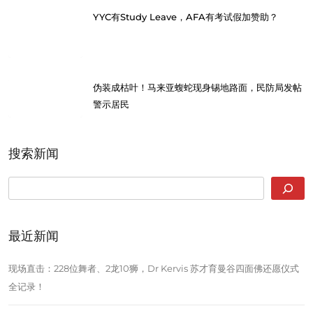
YYC有Study Leave，AFA有考试假加赞助？
伪装成枯叶！马来亚蝮蛇现身锡地路面，民防局发帖
警示居民
搜索新闻
SEARCH
最近新闻
现场直击：228位舞者、2龙10狮，Dr Kervis 苏才育曼谷四面佛还愿仪式
全记录！