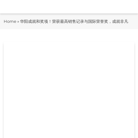
Skip
to
即时快报
content
Home
»
华阳成就和奖项！荣获最高销售记录与国际荣誉奖，成就非凡
JiShiKuaiBao