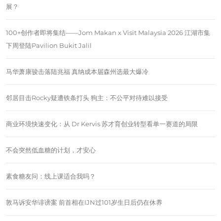
展？
100+创作者即将集结——Jom Makan x Visit Malaysia 2026 江湖市集
下周登陆Pavilion Bukit Jalil
马华萧康骏击落陆兆福 真纳成本届森州选最大爆冷
邻居目击Rocky疑遭铁条打头 狗主：不公平对待难以接受
商业环境快速变化：从 Dr Kervis 苏才育创业转型看单一赛道的局限
不会突然低血糖的计划，才安心
素食糖友问：线上课适合我吗？
敦马诉安华诽谤案 前首相在IJN过101岁生日后仍在休养